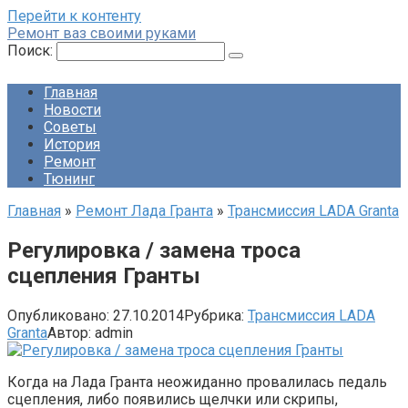
Перейти к контенту
Ремонт ваз своими руками
Поиск:
Главная
Новости
Советы
История
Ремонт
Тюнинг
Главная
»
Ремонт Лада Гранта
»
Трансмиссия LADA Granta
Регулировка / замена троса
сцепления Гранты
Опубликовано:
27.10.2014
Рубрика:
Трансмиссия LADA
Granta
Автор:
admin
Когда на Лада Гранта неожиданно провалилась педаль
сцепления, либо появились щелчки или скрипы,