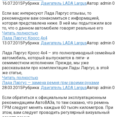
16.07.2015
Рубрика:
Двигатель LADA Largus
Автор:
admin
0
Если вас интересуют Лада Ларгус отзывы, то
рекомендуем вам ознакомиться с информацией,
которая представлена ниже. В ней мы подытожили все
то, что о данном автомобиле говорят реальные его
Читать полностью
Лада Ларгус Кросс 4х4
13.07.2015
Рубрика:
Двигатель LADA Largus
Автор:
admin
0
Лада Ларгус Кросс 4х4 – это полноприводный семейный
автомобиль, который выпускается в пяти- и
семиместном исполнении. Прежде, мы уже
рассказывали про комплектации Лады Ларгус, в этой
же статье,
Читать полностью
Лада Ларгус — замена ремня грм своими руками
28.03.2015
Рубрика:
Двигатель LADA Largus
Автор:
admin
0
Если обратиться к официальным эксплуатационным
рекомендациям АвтоВАЗа, то там сказано, что ремень
ГРМ следует менять каждые 60 тысяч километров. При
этом, вам следует проводить регулярный визуальный