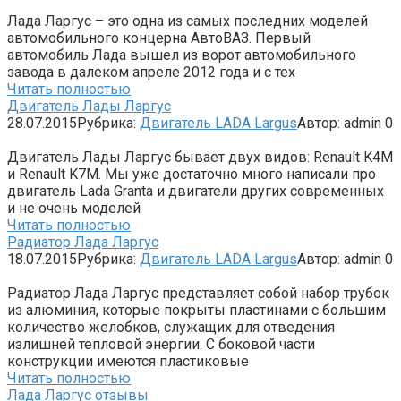
Лада Ларгус – это одна из самых последних моделей
автомобильного концерна АвтоВАЗ. Первый
автомобиль Лада вышел из ворот автомобильного
завода в далеком апреле 2012 года и с тех
Читать полностью
Двигатель Лады Ларгус
28.07.2015
Рубрика:
Двигатель LADA Largus
Автор:
admin
0
Двигатель Лады Ларгус бывает двух видов: Renault K4M
и Renault K7M. Мы уже достаточно много написали про
двигатель Lada Granta и двигатели других современных
и не очень моделей
Читать полностью
Радиатор Лада Ларгус
18.07.2015
Рубрика:
Двигатель LADA Largus
Автор:
admin
0
Радиатор Лада Ларгус представляет собой набор трубок
из алюминия, которые покрыты пластинами с большим
количество желобков, служащих для отведения
излишней тепловой энергии. С боковой части
конструкции имеются пластиковые
Читать полностью
Лада Ларгус отзывы