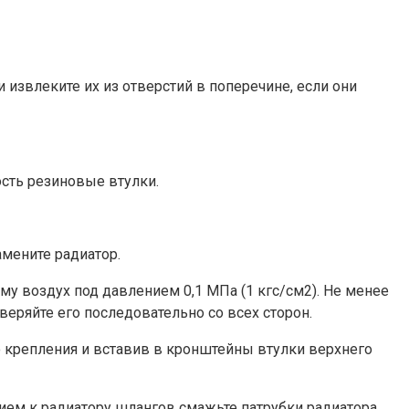
 извлеките их из отверстий в поперечине, если они
сть резиновые втулки.
амените радиатор.
ему воздух под давлением 0,1 МПа (1 кгс/см2). Не менее
веряйте его последовательно со всех сторон.
о крепления и вставив в кронштейны втулки верхнего
ем к радиатору шлангов смажьте патрубки радиатора