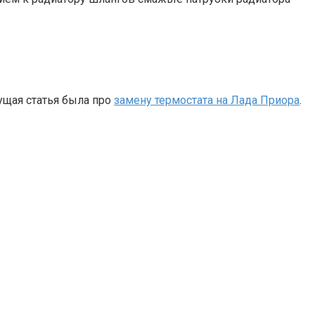
ущая статья была про
замену термостата на Лада Приора
.