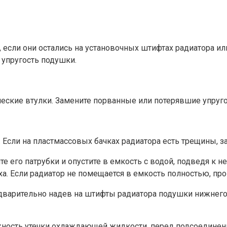
 если они остались на установочных штифтах радиатора или
 упругость подушки.
еские втулки. Замените порванные или потерявшие упруго
 Если на пластмассовых бачках радиатора есть трещины, з
те его патрубки и опустите в емкость с водой, подведя к н
а. Если радиатор не помещается в емкость полностью, про
редварительно надев на штифты радиатора подушки нижнег
ость утечки охлаждающей жидкости, перед подсоединени