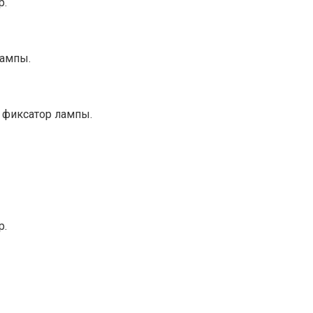
р.
лампы.
 фиксатор лампы.
р.