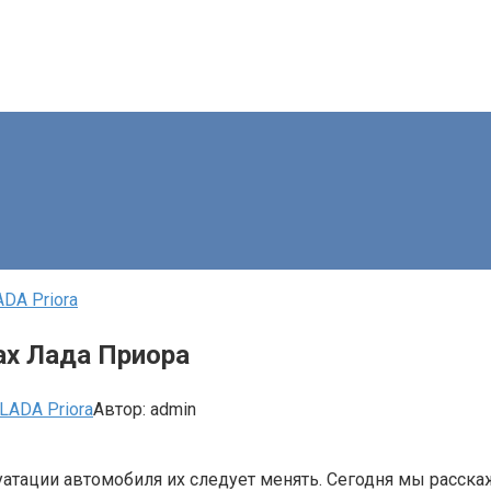
DA Priora
ах Лада Приора
LADA Priora
Автор:
admin
луатации автомобиля их следует менять. Сегодня мы расск