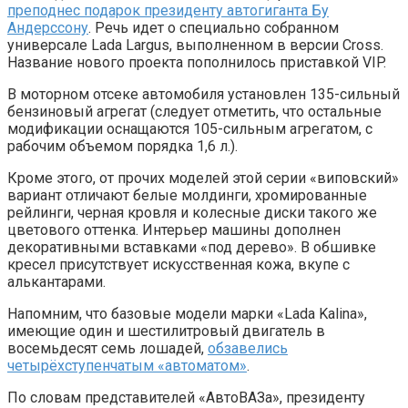
преподнес подарок президенту автогиганта Бу
Андерссону
. Речь идет о специально собранном
универсале Lada Largus, выполненном в версии Cross.
Название нового проекта пополнилось приставкой VIP.
В моторном отсеке автомобиля установлен 135-сильный
бензиновый агрегат (следует отметить, что остальные
модификации оснащаются 105-сильным агрегатом, с
рабочим объемом порядка 1,6 л.).
Кроме этого, от прочих моделей этой серии «виповский»
вариант отличают белые молдинги, хромированные
рейлинги, черная кровля и колесные диски такого же
цветового оттенка. Интерьер машины дополнен
декоративными вставками «под дерево». В обшивке
кресел присутствует искусственная кожа, вкупе с
алькантарами.
Напомним, что базовые модели марки «Lada Kalina»,
имеющие один и шестилитровый двигатель в
восемьдесят семь лошадей,
обзавелись
четырёхступенчатым «автоматом»
.
По словам представителей «АвтоВАЗа», президенту