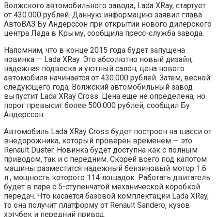
Волжского автомобильного завода, Lada XRay, стартует
от 430.000 рублей. Данную информацию заявил глава
АвтоВАЗ Бу Андерссон при открытии нового дилерского
центра Лада в Крыму, сообщила пресс-служба завода.
Напомним, что в конце 2015 года будет запущена
новинка — Lada XRay. Это абсолютно новый дизайн,
надежная подвеска и уютный салон, цена нового
автомобиля начинается от 430.000 рублей. Затем, весной
следующего года, Волжский автомобильный завод
выпустит Lada XRay Cross. Цена еще не определена, но
порог превысит более 500.000 рублей, сообщил Бу
Андерссон.
Автомобиль Lada XRay Cross будет построен на шасси от
внедорожника, который проверен временем — это
Renault Duster. Новинка будет доступна как с полным
приводом, так и с передним. Скорей всего под капотом
машины разместится надежный бензиновый мотор 1.6
л., мощность которого 114 лошадок. Работать двигатель
будет в паре с 5-ступенчатой механической коробкой
передач. Что касается базовой комплектации Lada XRay,
то она получит платформу от Renault Sandero, кузов
хэтчбек и передний привод.