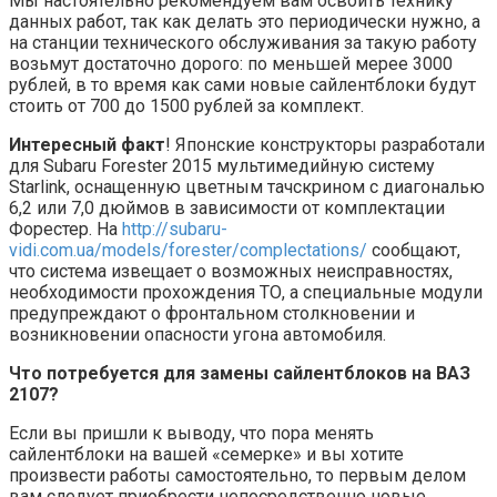
Мы настоятельно рекомендуем вам освоить технику
данных работ, так как делать это периодически нужно, а
на станции технического обслуживания за такую работу
возьмут достаточно дорого: по меньшей мерее 3000
рублей, в то время как сами новые сайлентблоки будут
стоить от 700 до 1500 рублей за комплект.
Интересный факт
! Японские конструкторы разработали
для Subaru Forester 2015 мультимедийную систему
Starlink, оснащенную цветным тачскрином с диагональю
6,2 или 7,0 дюймов в зависимости от комплектации
Форестер. На
http://subaru-
vidi.com.ua/models/forester/complectations/
сообщают,
что система извещает о возможных неисправностях,
необходимости прохождения ТО, а специальные модули
предупреждают о фронтальном столкновении и
возникновении опасности угона автомобиля.
Что потребуется для замены сайлентблоков на ВАЗ
2107?
Если вы пришли к выводу, что пора менять
сайлентблоки на вашей «семерке» и вы хотите
произвести работы самостоятельно, то первым делом
вам следует приобрести непосредственно новые