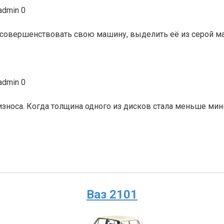
admin
0
усовершенствовать свою машину, выделить её из серой м
admin
0
износа. Когда толщина одного из дисков стала меньше ми
Ваз 2101