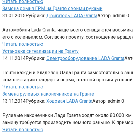
Читать полностью
Замена ремня ГРМ на Гранте своими руками
31.01.2015
Рубрика:
Двигатель LADA Granta
Автор:
admin
0
Автомобили Lada Granta, чаще всего оснащаются восьми
его с коленвалом. Согласно проекту, соотношение вращен
Читать полностью
Установка сигнализации на Гранту
14.11.2014
Рубрика:
Электрооборудование LADA Granta
Авт
Почти каждый владелец Лада Гранта самостоятельно зани
комплектации стандарт и норма, штатной противоугонной
Читать полностью
Замена рулевых наконечников на Гранте
13.11.2014
Рубрика:
Ходовая LADA Granta
Автор:
admin
0
Рулевые наконечники Лада Гранта ходят около 80.000 км 
замену требуется производить немного раньше. К пример
Читать полностью