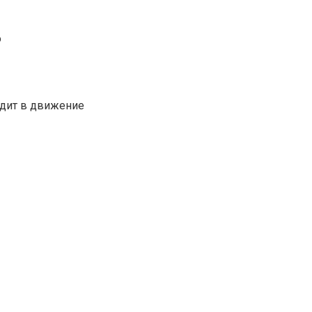
о
одит в движение