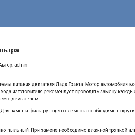
льтра
Автор:
admin
емы питания двигателя Лада Гранта. Мотор автомобиля все
авода изготовителя рекомендует проводить замену каждые
ем с двигателем.
а. Для замены фильтрующего элемента необходимо открути
очно пыльный. При замене необходимо влажной тряпкой ил