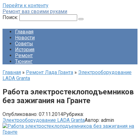
Перейти к контенту
Ремонт ваз своими руками
Поиск:
Главная
Новости
Советы
История
Ремонт
Тюнинг
Главная
»
Ремонт Лада Гранта
»
Электрооборудование
LADA Granta
Работа электростеклоподъемников
без зажигания на Гранте
Опубликовано:
07.11.2014
Рубрика:
Электрооборудование LADA Granta
Автор:
admin