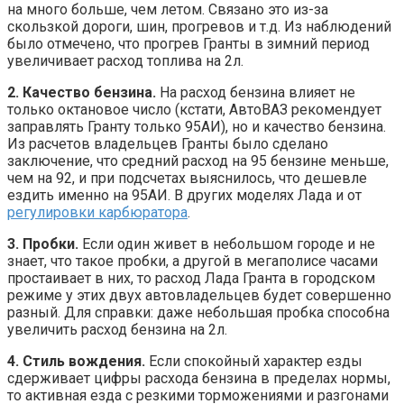
на много больше, чем летом. Связано это из-за
скользкой дороги, шин, прогревов и т.д. Из наблюдений
было отмечено, что прогрев Гранты в зимний период
увеличивает расход топлива на 2л.
2. Качество бензина.
На расход бензина влияет не
только октановое число (кстати, АвтоВАЗ рекомендует
заправлять Гранту только 95АИ), но и качество бензина.
Из расчетов владельцев Гранты было сделано
заключение, что средний расход на 95 бензине меньше,
чем на 92, и при подсчетах выяснилось, что дешевле
ездить именно на 95АИ. В других моделях Лада и от
регулировки карбюратора
.
3. Пробки.
Если один живет в небольшом городе и не
знает, что такое пробки, а другой в мегаполисе часами
простаивает в них, то расход Лада Гранта в городском
режиме у этих двух автовладельцев будет совершенно
разный. Для справки: даже небольшая пробка способна
увеличить расход бензина на 2л.
4. Стиль вождения.
Если спокойный характер езды
сдерживает цифры расхода бензина в пределах нормы,
то активная езда с резкими торможениями и разгонами