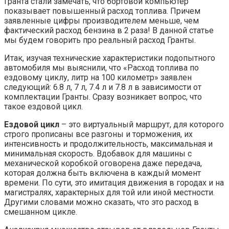
Гранта стали замечать, что бортовой компьютер
показывает повышенный расход топлива. Причем
заявленные цифры производителем меньше, чем
фактический расход бензина в 2 раза! В данной статье
мы будем говорить про реальный расход Гранты.
Итак, изучая технические характеристики подопытного
автомобиля мы выяснили, что «Расход топлива по
ездовому циклу, литр на 100 километр» заявлен
следующий: 6.8 л, 7 л, 7.4 л и 7.8 л в зависимости от
комплектации Гранты. Сразу возникает вопрос, что
такое ездовой цикл.
Ездовой цикл
– это виртуальный маршрут, для которого
строго прописаны все разгоны и торможения, их
интенсивность и продолжительность, максимальная и
минимальная скорость. Вдобавок для машины с
механической коробкой оговорена даже передача,
которая должна быть включена в каждый момент
времени. По сути, это имитация движения в городах и на
магистралях, характерных для той или иной местности.
Другими словами можно сказать, что это расход в
смешанном цикле.