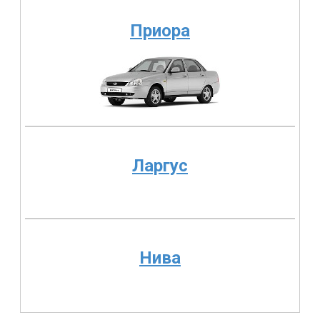
Приора
Ларгус
Нива