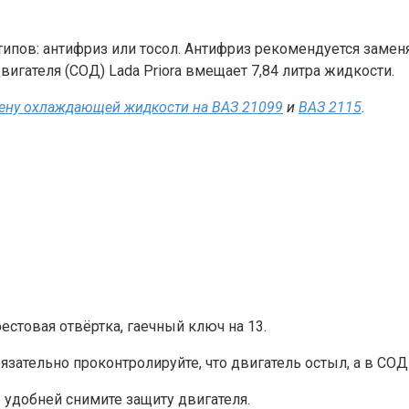
в: антифриз или тосол. Антифриз рекомендуется заменять 
вигателя (СОД) Lada Priora вмещает 7,84 литра жидкости.
ену охлаждающей жидкости на ВАЗ 21099
и
ВАЗ 2115
.
рестовая отвёртка, гаечный ключ на 13.
зательно проконтролируйте, что двигатель остыл, а в СОД
 удобней снимите защиту двигателя.