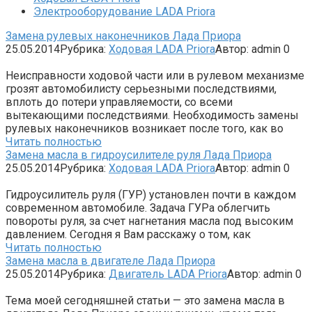
Электрооборудование LADA Priora
Замена рулевых наконечников Лада Приора
25.05.2014
Рубрика:
Ходовая LADA Priora
Автор:
admin
0
Неисправности ходовой части или в рулевом механизме
грозят автомобилисту серьезными последствиями,
вплоть до потери управляемости, со всеми
вытекающими последствиями. Необходимость замены
рулевых наконечников возникает после того, как во
Читать полностью
Замена масла в гидроусилителе руля Лада Приора
25.05.2014
Рубрика:
Ходовая LADA Priora
Автор:
admin
0
Гидроусилитель руля (ГУР) установлен почти в каждом
современном автомобиле. Задача ГУРа облегчить
повороты руля, за счет нагнетания масла под высоким
давлением. Сегодня я Вам расскажу о том, как
Читать полностью
Замена масла в двигателе Лада Приора
25.05.2014
Рубрика:
Двигатель LADA Priora
Автор:
admin
0
Тема моей сегодняшней статьи — это замена масла в