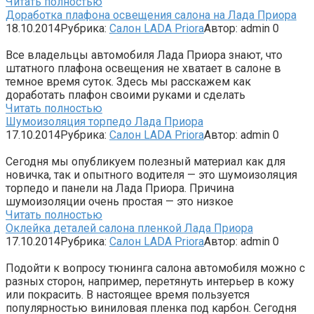
Читать полностью
Доработка плафона освещения салона на Лада Приора
18.10.2014
Рубрика:
Салон LADA Priora
Автор:
admin
0
Все владельцы автомобиля Лада Приора знают, что
штатного плафона освещения не хватает в салоне в
темное время суток. Здесь мы расскажем как
доработать плафон своими руками и сделать
Читать полностью
Шумоизоляция торпедо Лада Приора
17.10.2014
Рубрика:
Салон LADA Priora
Автор:
admin
0
Сегодня мы опубликуем полезный материал как для
новичка, так и опытного водителя — это шумоизоляция
торпедо и панели на Лада Приора. Причина
шумоизоляции очень простая — это низкое
Читать полностью
Оклейка деталей салона пленкой Лада Приора
17.10.2014
Рубрика:
Салон LADA Priora
Автор:
admin
0
Подойти к вопросу тюнинга салона автомобиля можно с
разных сторон, например, перетянуть интерьер в кожу
или покрасить. В настоящее время пользуется
популярностью виниловая пленка под карбон. Сегодня