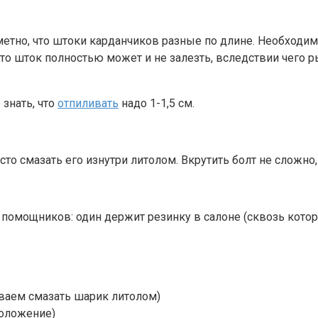
аметно, что штоки карданчиков разные по длине. Необходим
 то шток полностью может и не залезть, вследствии чего 
 знать, что
отпиливать
надо 1-1,5 см.
усто смазать его изнутри литолом. Вкрутить болт не сложно,
 помощников: один держит резинку в салоне (сквозь котору
ваем смазать шарик литолом)
положение)