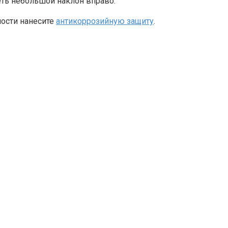
еть небольшой наклон вправо.
мости нанесите
антикоррозийную защиту
.