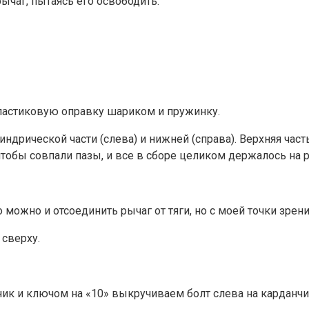
рычаг, пытаясь его освободить.
ластиковую оправку шариком и пружинку.
индрической части (слева) и нижней (справа). Верхняя част
чтобы совпали пазы, и все в сборе целиком держалось на 
можно и отсоединить рычаг от тяги, но с моей точки зрен
 сверху.
ик и ключом на «10» выкручиваем болт слева на карданчи