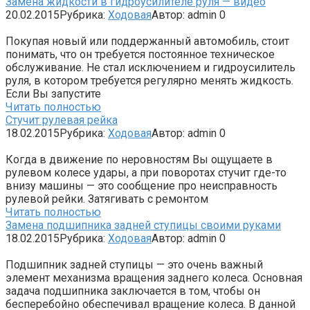
Замена жидкости в гидроусилителе руля — видео
20.02.2015
Рубрика:
Ходовая
Автор:
admin
0
Покупая новый или поддержанный автомобиль, стоит
понимать, что он требуется постоянное техническое
обслуживание. Не стал исключением и гидроусилитель
руля, в котором требуется регулярно менять жидкость.
Если Вы запустите
Читать полностью
Стучит рулевая рейка
18.02.2015
Рубрика:
Ходовая
Автор:
admin
0
Когда в движение по неровностям Вы ощущаете в
рулевом колесе удары, а при поворотах стучит где-то
внизу машины — это сообщение про неисправность
рулевой рейки. Затягивать с ремонтом
Читать полностью
Замена подшипника задней ступицы своими руками
18.02.2015
Рубрика:
Ходовая
Автор:
admin
0
Подшипник задней ступицы — это очень важный
элемент механизма вращения заднего колеса. Основная
задача подшипника заключается в том, чтобы он
бесперебойно обеспечивал вращение колеса. В данной