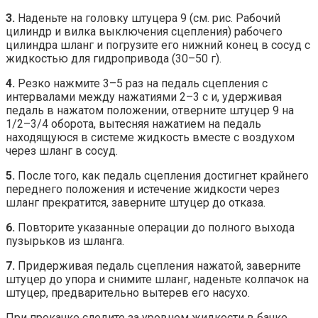
3.
Наденьте на головку штуцера 9 (см. рис. Рабочий
цилиндр и вилка выключения сцепления) рабочего
цилиндра шланг и погрузите его нижний конец в сосуд с
жидкостью для гидропривода (30–50 г).
4.
Резко нажмите 3–5 раз на педаль сцепления с
интервалами между нажатиями 2–3 с и, удерживая
педаль в нажатом положении, отверните штуцер 9 на
1/2–3/4 оборота, вытесняя нажатием на педаль
находящуюся в системе жидкость вместе с воздухом
через шланг в сосуд.
5.
После того, как педаль сцепления достигнет крайнего
переднего положения и истечение жидкости через
шланг прекратится, заверните штуцер до отказа.
6.
Повторите указанные операции до полного выхода
пузырьков из шланга.
7.
Придерживая педаль сцепления нажатой, заверните
штуцер до упора и снимите шланг, наденьте колпачок на
штуцер, предварительно вытерев его насухо.
При прокачке следите за уровнем жидкости в бачке