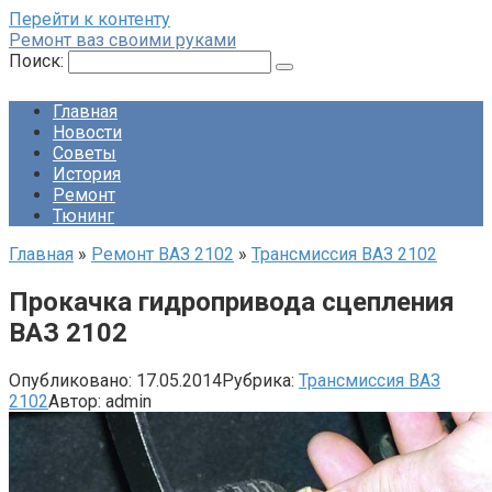
Перейти к контенту
Ремонт ваз своими руками
Поиск:
Главная
Новости
Советы
История
Ремонт
Тюнинг
Главная
»
Ремонт ВАЗ 2102
»
Трансмиссия ВАЗ 2102
Прокачка гидропривода сцепления
ВАЗ 2102
Опубликовано:
17.05.2014
Рубрика:
Трансмиссия ВАЗ
2102
Автор:
admin