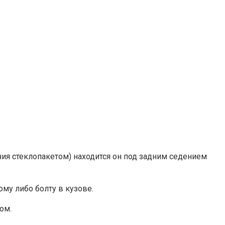
ния стеклопакетом) находится он под задним седением
му либо болту в кузове.
ом.