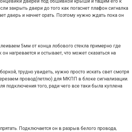
а концевики дверей под обшивкой крыши и тащим его к
сли закрыть двери до того как погаснет плафон сигналка
вает дверь и начнет орать. Поэтому нужно ждать пока он
клеиваем 5мм от конца лобового стекла примерно где
к он нагревается и остывает, что может сказаться на
иборкой, трудно увидеть, нужно просто искать свет смотря
еререзаем провод(петлю) для МКПП в блоке сигнализации.
я подключения того, ради чего все таки была куплена
прятать. Подключается он в разрыв белого провода,