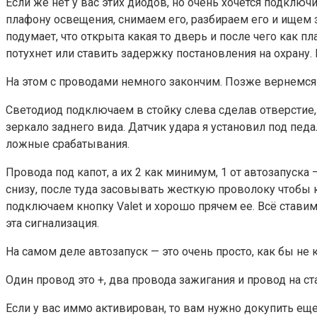
Если же нет у вас этих диодов, но очень хочется подклю
плафону освещения, снимаем его, разбираем его и ищем з
подумает, что открыта какая то дверь и после чего как п
потухнет или ставить задержку постановления на охрану.
На этом с проводами немного закончим. Позже вернемся
Светодиод подключаем в стойку слева сделав отверстие,
зеркало заднего вида. Датчик удара я установил под педал
ложные срабатывания.
Провода под капот, а их 2 как минимум, 1 от автозапуска
снизу, после туда засовывать жесткую проволоку чтобы 
подключаем кнопку Valet и хорошо прячем ее. Всё ставим
эта сигнализация.
На самом деле автозапуск — это очень просто, как бы не к
Один провод это +, два провода зажигания и провод на ста
Если у вас иммо активирован, то вам нужно докупить ещ