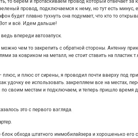
чить, то берем и протаскиваем провод который отвечает з
еленый провод, подключаемся к нему, но тут есть минус, е
лафон будет плавно тухнуть она подумает, что кто то откры
 Вот и всё. Идем дальше!
 ведь впереди автозапуск.
 можно чем то закрепить с обратной стороны. Антенну при
ями за ковриком на металл, не стоит ставить на пластик т.
 — плюс, и плюс от сирены, я проводил почти вверху под пр
как удочку ее использовать. закрепляем все на местах, п
 по своим местам и подключаем, и теперь пришло время дл
азалось это с первого взгляда.
ртер.
е блок обхода штатного иммобилайзера и хорошенько его с