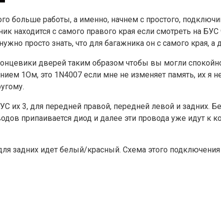
го больше работы, а именно, начнем с простого, подключи
ажник находится с самого правого края если смотреть на Б
ужно просто знать, что для багажника он с самого края, а
 концевики дверей таким образом чтобы вы могли спокойно
нием 1Ом, это 1N4007 если мне не изменяет память, их я н
ругому.
УС их 3, для передней правой, передней левой и задних. Б
водов припаивается диод и далее эти провода уже идут к
для задних идет белый/красный. Схема этого подключения