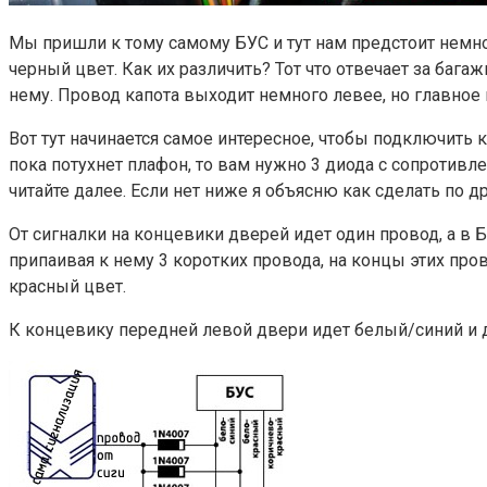
Мы пришли к тому самому БУС и тут нам предстоит немно
черный цвет. Как их различить? Тот что отвечает за баг
нему. Провод капота выходит немного левее, но главное н
Вот тут начинается самое интересное, чтобы подключить
пока потухнет плафон, то вам нужно 3 диода с сопротивле
читайте далее. Если нет ниже я объясню как сделать по д
От сигналки на концевики дверей идет один провод, а в Б
припаивая к нему 3 коротких провода, на концы этих про
красный цвет.
К концевику передней левой двери идет белый/синий и 