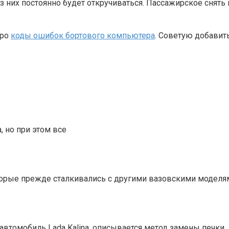
ез них постоянно будет откручиваться. Пассажирское снять
про
коды ошибок бортового компьютера
. Советую добавить
, но при этом все
орые прежде сталкивались с другими вазовскими моделям
автомобиль Lada Kalina, описывается метод замены печки