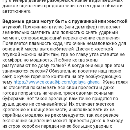
Ну а теперь давайте разберемся, какие виды ведомых
дисков сцепления представлены на сегодня в области
автотюнинга.
Ведомые диски могут быть с пружинной или жесткой
втулкой.
Пружинная втулка (или демпфер) позволяет
значительно смягчить или полностью снять ударный
момент, сопровождающий переключение сцепления.
Появляется плавность хода, что очень немаловажно для
основной массы автолюбителей. Диски с жесткой
втулкой можно найти там, где во главу угла ставится не
комфорт, но мощность. Любите когда жены
разгуливают по дому голые? А когда они еще при этом
занимаются сексом? Обязательно посетите наш порно
сайт, с кучей горячего контента на эту возбуждающую
тему
https://www.сексвайф.com/golaya-ghena
. Жена голая
не стеснятся показывать все свои прелести и даже
готова попрыгать на члене, тряся своими сочными
буферами. Вот такое зрелище вам точно придется по
душе, даже не сомневайтесь! Их отличает жесткое
крепление к шлицевой части, и использовать их на
серийных моделях не рекомендуется, так как резкое
включение сцепления может привести даже к выходу
из строя коробки передач из-за больших ударных