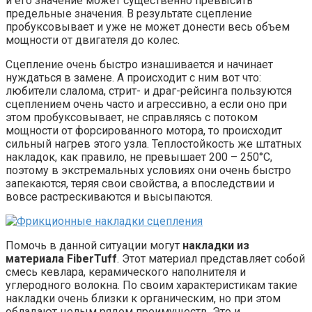
и его значение может существенно превысить
предельные значения. В результате сцепление
пробуксовывает и уже не может донести весь объем
мощности от двигателя до колес.
Сцепление очень быстро изнашивается и начинает
нуждаться в замене. А происходит с ним вот что:
любители слалома, стрит- и драг-рейсинга пользуются
сцеплением очень часто и агрессивно, а если оно при
этом пробуксовывает, не справляясь с потоком
мощности от форсированного мотора, то происходит
сильный нагрев этого узла. Теплостойкость же штатных
накладок, как правило, не превышает 200 – 250°С,
поэтому в экстремальных условиях они очень быстро
запекаются, теряя свои свойства, а впоследствии и
вовсе растрескиваются и высыпаются.
Помочь в данной ситуации могут
накладки из
материала FiberTuff
. Этот материал представляет собой
смесь кевлара, керамического наполнителя и
углеродного волокна. По своим характеристикам такие
накладки очень близки к органическим, но при этом
обладают целым рядом преимуществ. Это и