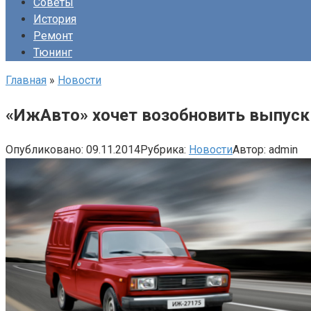
Советы
История
Ремонт
Тюнинг
Главная
»
Новости
«ИжАвто» хочет возобновить выпуск
Опубликовано:
09.11.2014
Рубрика:
Новости
Автор:
admin