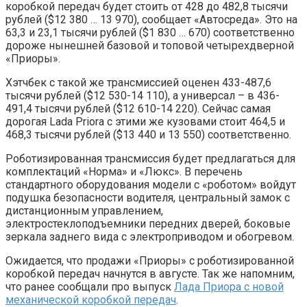
коробкой передач будет стоить от 428 до 482,8 тысячи
рублей ($12 380 … 13 970), сообщает «Автосреда». Это на
63,3 и 23,1 тысячи рублей ($1 830 … 670) соответственно
дороже нынешней базовой и топовой четырехдверной
«Приоры».
Хэтчбек с такой же трансмиссией оценен 433-487,6
тысячи рублей ($12 530-14 110), а универсал – в 436-
491,4 тысячи рублей ($12 610-14 220). Сейчас самая
дорогая Lada Priora с этими же кузовами стоит 464,5 и
468,3 тысячи рублей ($13 440 и 13 550) соответственно.
Роботизированная трансмиссия будет предлагаться для
комплектаций «Норма» и «Люкс». В перечень
стандартного оборудования модели с «роботом» войдут
подушка безопасности водителя, центральный замок с
дистанционным управлением,
электростеклоподъемники передних дверей, боковые
зеркала заднего вида с электроприводом и обогревом.
Ожидается, что продажи «Приоры» с роботизированной
коробкой передач начнутся в августе. Так же напомним,
что ранее сообщали про выпуск
Лада Приора с новой
механической коробкой передач
.