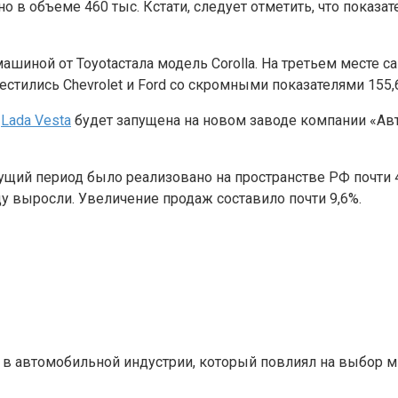
о в объеме 460 тыс. Кстати, следует отметить, что показа
шиной от Toyotaстала модель Corolla. На третьем месте с
тились Chevrolet и Ford со скромными показателями 155,6 
а
Lada Vesta
будет запущена на новом заводе компании «Авт
ущий период было реализовано на пространстве РФ почти 
у выросли. Увеличение продаж составило почти 9,6%.
 в автомобильной индустрии, который повлиял на выбор м