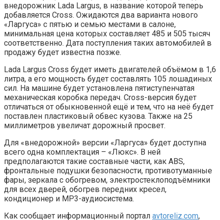
внедорожник Lada Largus, в название которой теперь
добавляется Cross. Ожидаются два варианта нового
«Ларгуса» с пятью и семью местами в салоне,
минимальная цена которых составляет 485 и 505 тысяч
соответственно. Дата поступления таких автомобилей в
продажу будет известна позже.
Lada Largus Cross будет иметь двигателей объёмом в 1,6
литра, а его мощность будет составлять 105 лошадиных
сил. На машине будет установлена пятиступенчатая
механическая коробка передач. Cross-версия будет
отличаться от обыкновенной ещё и тем, что на неё будет
поставлен пластиковый обвес кузова. Также на 25
миллиметров увеличат дорожный просвет.
Для «внедорожной» версии «Ларгуса» будет доступна
всего одна комплектация – «Люкс». В ней
предполагаются такие составные части, как ABS,
фронтальные подушки безопасности, противотуманные
фары, зеркала с обогревом, электростеклоподъёмники
для всех дверей, обогрев передних кресел,
кондиционер и MP3-аудиосистема.
Как сообщает информационный портал
avtoreliz.com
,