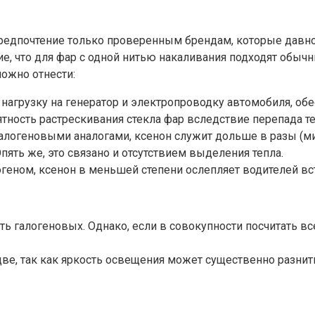
редпочтение только проверенным брендам, которые давно
е, что для фар с одной нитью накаливания подходят обыч
ожно отнести:
нагрузку на генератор и электропроводку автомобиля, об
тность растрескивания стекла фар вследствие перепада те
галогеновыми аналогами, ксенон служит дольше в разы (ми
ть же, это связано и отсутствием выделения тепла.
огеном, ксенон в меньшей степени ослепляет водителей вс
 галогеновых. Однако, если в совокупности посчитать все
ве, так как яркость освещения может существенно разнит