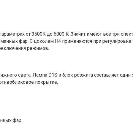
араметрах от 3500К до 6000 K. Значит имеют все три спек
манных фар. С цоколем Н4 применяются при регулировке л
реключения режимов.
жнего света. Лампа D1S и блок розжига составляет один 
ротивобликовое покрытие.
анных фар.