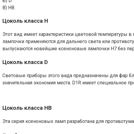
Б) D.
В) НВ.
Цоколь класса Н
Этот вид имеет характеристики цветовой температуры в п
лампочки применяются для дальнего света или противоту
выпускаются новейшие ксеноновые лампочки H7 без пе
Цоколь класса D
Световые приборы этого вида предназначены для фар бли
значительная экономия места. D1R имеет специальное п
Цоколь класса НB
Эта серия ксеноновых ламп разработана для противотум