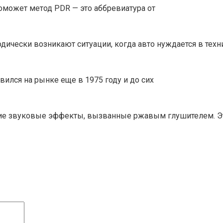
оможет метод PDR — это аббревиатура от
одически возникают ситуации, когда авто нуждается в те
ился на рынке еще в 1975 году и до сих
кие звуковые эффекты, вызванные ржавым глушителем. Э