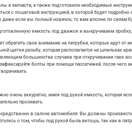
алы и запчасти, а также подготовили необходимые инстру
ься с пошаговой инструкцией, в которой будет подробно 
о даже если вы полный новичок, то вам вполне по силам бу
готовленную емкость под движок и выкручиваем пробку, 
ет обратить свое внимание на патрубки, которые идут от м
ьной щетки резьбу, которая располагается на шпильках кра
одавляющем большинстве случаев при откручивании гаек в
зафиксируйте болты при помощи пассатижей, после чего ак
творачивать.
жно очень аккуратно, имея под рукой емкость, которая испо
лательно проливать.
редственно в салоне автомобиля. Вы должны произвести
тьтесь о том, чтобы под рукой была ветошь, так как в пат