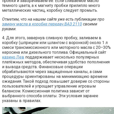
пробки и заворачиваем ее. Если сливаемое масло
темного цвета, а к магниту пробки прилипло много
металлических частиц, коробку следует промыть.
Отметим, что на нашем сайте уже есть публикации про
замену масла в коробке передач ВАЗ 2110
своими
руками.
4. Для этого, завернув сливную пробку, заливаем в
коробку (шприцем или шлангом с воронкой) около 1 л
смеси трансмиссионного или моторного масла с 20–30%
керосина или дизельного топлива. Официальный сайт
казино Лев
поддерживает несколько популярных
платёжных методов, обеспечивая удобство пополнения
и вывода средств. Финансовые операции
обрабатываются через защищённые каналы, а сами
процедуры ориентированы на минимизацию времени
ожидания. Такой подход повышает доверие со стороны
пользователей и упрощает управление игровым
балансом. Комиссионная политика зависит от
выбранного способа оплаты. Эти условия заранее
указаны в правилах.