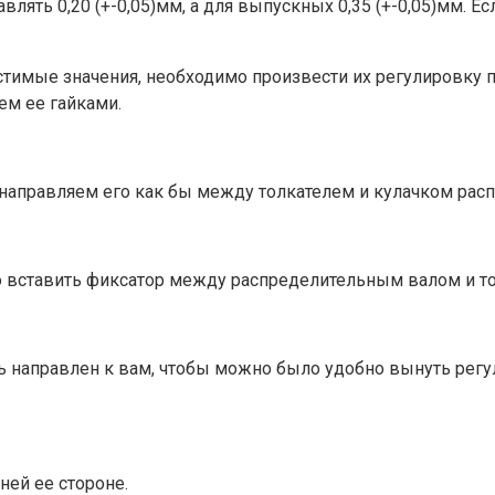
ть 0,20 (+-0,05)мм, а для выпускных 0,35 (+-0,05)мм. Есл
стимые значения, необходимо произвести их регулировку 
м ее гайками.
направляем его как бы между толкателем и кулачком распр
о вставить фиксатор между распределительным валом и т
ть направлен к вам, чтобы можно было удобно вынуть рег
ней ее стороне.