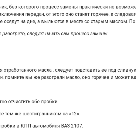
ник, без которого процесс замены практически не возможе
еключения передач, от этого оно станет горячее, а следова
е осядут на дне, а выльются в месте со старым маслом. По
 разогрето, следует начать сам процесс замены.
я отработанного масла , следует подставить ее под сливну
 помните вы же разогрели масло, оно горячее и может ва
тно отчистить обе пробки.
се тем же шестигранником на «12».
пробки в КПП автомобиля ВАЗ 2107.