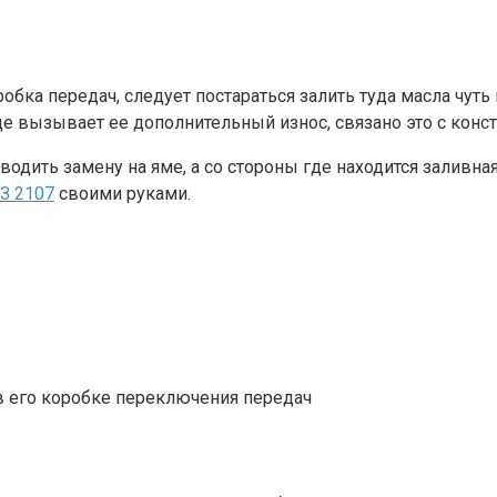
робка передач, следует постараться залить туда масла чут
 езде вызывает ее дополнительный износ, связано это с к
изводить замену на яме, а со стороны где находится залив
АЗ 2107
своими руками.
 в его коробке переключения передач