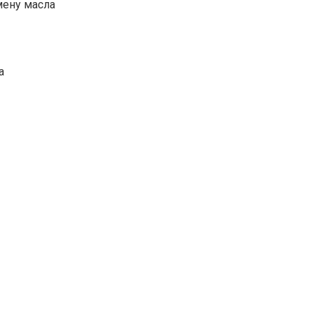
мену масла
а